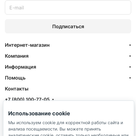
Подписаться
Интернет-магазин
Компания
Информация
Помощь
Контакты
+7 (800) 100-77-05
info@aquatehnik.com
Использование cookie
г. Краснодар (Центр),
Мы используем cookie для корректной работы сайта и
анализа посещаемости. Вы можете принять
ул. Чкалова, 167
аналитические cookie, оставить только необходимые или