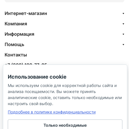
Интернет-магазин
Компания
Информация
Помощь
Контакты
+7 (800) 100-77-05
info@aquatehnik.com
Использование cookie
Мы используем cookie для корректной работы сайта и
г. Краснодар (Центр),
анализа посещаемости. Вы можете принять
ул. Чкалова, 167
аналитические cookie, оставить только необходимые или
настроить свой выбор.
Подробнее в политике конфиденциальности
Только необходимые