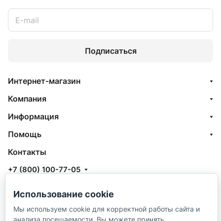
Подписаться
Интернет-магазин
Компания
Информация
Помощь
Контакты
+7 (800) 100-77-05
info@aquatehnik.com
Использование cookie
г. Краснодар (Центр),
Мы используем cookie для корректной работы сайта и
ул. Чкалова, 167
анализа посещаемости. Вы можете принять