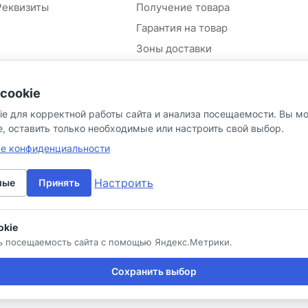
Реквизиты
Получение товара
Гарантия на товар
Зоны доставки
Положение об обработке и
защите персональных
cookie
данных контрагентов
ie для корректной работы сайта и анализа посещаемости. Вы м
Согласие на обработку
персональных данных
e, оставить только необходимые или настроить свой выбор.
Политика в отношении
ке конфиденциальности
персональных данных
Настроить
мые
Принять
okie
ь посещаемость сайта с помощью Яндекс.Метрики.
Политика в отношении песональных данных
Сохранить выбор