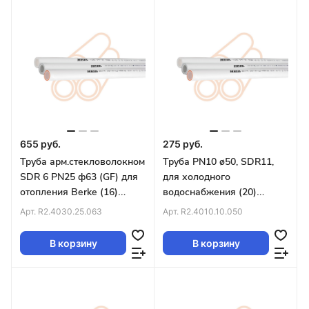
655 руб.
275 руб.
Труба арм.стекловолокном
Труба PN10 ø50, SDR11,
SDR 6 PN25 ф63 (GF) для
для холодного
отопления Berke (16)
водоснабжения (20)
БЕЛАЯ
БЕЛАЯ
Арт.
R2.4030.25.063
Арт.
R2.4010.10.050
В корзину
В корзину