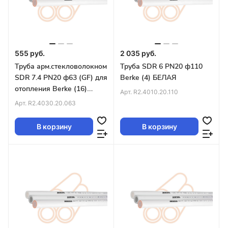
555 руб.
2 035 руб.
Труба арм.стекловолокном
Труба SDR 6 PN20 ф110
SDR 7.4 PN20 ф63 (GF) для
Berke (4) БЕЛАЯ
отопления Berke (16)
Арт.
R2.4010.20.110
БЕЛАЯ
Арт.
R2.4030.20.063
В корзину
В корзину