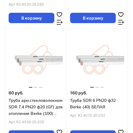
БЕЛАЯ
Арт.
R2.4030.25.050
В корзину
В корзину
60 руб.
160 руб.
Труба арм.стекловолокном
Труба SDR 6 PN20 ф32
SDR 7.4 PN20 ф20 (GF) для
Berke (40) БЕЛАЯ
отопления Berke (100)
Арт.
R2.4010.20.032
БЕЛАЯ
Арт.
R2.4030.20.020