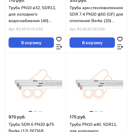
110 руб.
355 руб.
Труба PN10 ø32, SDR11,
Труба арм.стекловолокном
для холодного
SDR 7.4 PN20 ф50 (GF) для
водоснабжения (40)
отопления Berke (20)
БЕЛАЯ
БЕЛАЯ
Арт.
R2.4010.10.032
Арт.
R2.4030.20.050
В корзину
В корзину
970 руб.
175 руб.
Труба SDR 6 PN20 ф75
Труба PN10 ø40, SDR11,
Berke (12) БЕЛАЯ
для холодного