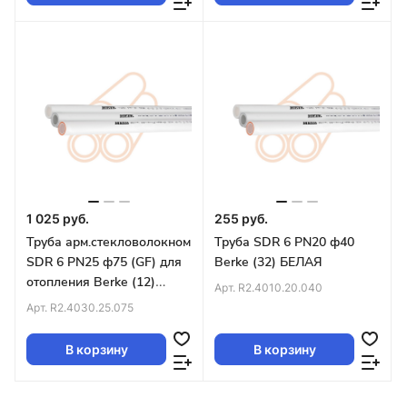
1 025 руб.
255 руб.
Труба арм.стекловолокном
Труба SDR 6 PN20 ф40
SDR 6 PN25 ф75 (GF) для
Berke (32) БЕЛАЯ
отопления Berke (12)
Арт.
R2.4010.20.040
БЕЛАЯ
Арт.
R2.4030.25.075
В корзину
В корзину