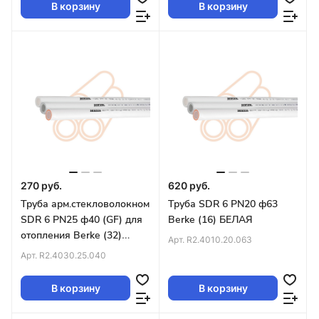
В корзину
В корзину
270 руб.
620 руб.
Труба арм.стекловолокном
Труба SDR 6 PN20 ф63
SDR 6 PN25 ф40 (GF) для
Berke (16) БЕЛАЯ
отопления Berke (32)
Арт.
R2.4010.20.063
БЕЛАЯ
Арт.
R2.4030.25.040
В корзину
В корзину