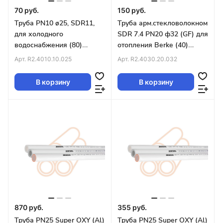
70 руб.
150 руб.
Труба PN10 ø25, SDR11,
Труба арм.стекловолокном
для холодного
SDR 7.4 PN20 ф32 (GF) для
водоснабжения (80)
отопления Berke (40)
БЕЛАЯ
БЕЛАЯ
Арт.
R2.4010.10.025
Арт.
R2.4030.20.032
В корзину
В корзину
870 руб.
355 руб.
Труба PN25 Super OXY (Al)
Труба PN25 Super OXY (Al)