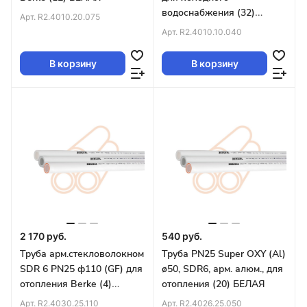
водоснабжения (32)
Арт.
R2.4010.20.075
БЕЛАЯ
Арт.
R2.4010.10.040
В корзину
В корзину
2 170 руб.
540 руб.
Труба арм.стекловолокном
Труба PN25 Super OXY (Al)
SDR 6 PN25 ф110 (GF) для
ø50, SDR6, арм. алюм., для
отопления Berke (4)
отопления (20) БЕЛАЯ
БЕЛАЯ
Арт.
R2.4030.25.110
Арт.
R2.4026.25.050